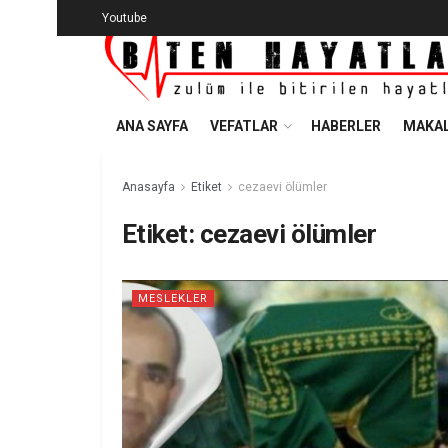
Youtube
ANA SAYFA
VEFATLAR
HABERLER
MAKAL
Anasayfa
Etiket
cezaevi ölümler
Etiket:
cezaevi ölümler
MESLEKLER