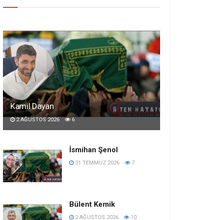
Kamil Dayan
2 AĞUSTOS 2026
6
İsmihan Şenol
31 TEMMUZ 2026
7
Bülent Kemik
2 AĞUSTOS 2026
10