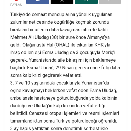
PAYLAŞ
Türkiye’de cemaat mensuplarına yönelik uygulanan
zulümler neticesinde özgürlüğe kaçmak zorunda
bırakılan bir ailenin daha kavuşması ahirete kaldı.
Mehmet Ali Uludağ (38) bir süre önce Almanya’ya
geldi. Olağanüstü Hal (OHAL) ile çıkarılan KHK’yla
ihraç edilen eşi Esma Uludağ da 3 çocuğuyla Meriç’i
geçerek, Yunanistan’da aile birleşimi için beklemeye
başladı. Esma Uludağ, 29 Nisan gecesi önce felç daha
sonra kalp krizi geçirerek vefat etti.
3, 7 ve 10 yaşlarındaki çocuklarıyla Yunanistan’da
eşine kavuşmayı beklerken vefat eden Esma Uludağ,
ambulansla hastaneye götürüldüğünde yolda kalbinin
durduğu ve Uludağ’ın kalp krizinden vefat ettiği
belirtildi. Cenazesi otopsi işlemleri ve resmi işlemleri
tamamlandıktan sonra Türkiye götürüleceği öğrenildi.
3 ay hapis yattıktan sonra denetimli serbestlikle