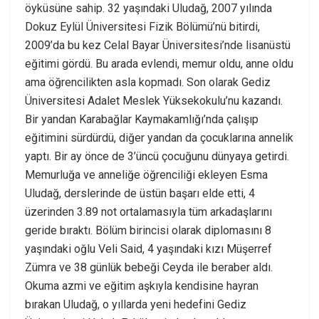
öyküsüne sahip. 32 yaşındaki Uludağ, 2007 yılında
Dokuz Eylül Üniversitesi Fizik Bölümü’nü bitirdi,
2009’da bu kez Celal Bayar Üniversitesi’nde lisanüstü
eğitimi gördü. Bu arada evlendi, memur oldu, anne oldu
ama öğrencilikten asla kopmadı. Son olarak Gediz
Üniversitesi Adalet Meslek Yüksekokulu’nu kazandı.
Bir yandan Karabağlar Kaymakamlığı’nda çalışıp
eğitimini sürdürdü, diğer yandan da çocuklarına annelik
yaptı. Bir ay önce de 3’üncü çocuğunu dünyaya getirdi.
Memurluğa ve anneliğe öğrenciliği ekleyen Esma
Uludağ, derslerinde de üstün başarı elde etti, 4
üzerinden 3.89 not ortalamasıyla tüm arkadaşlarını
geride bıraktı. Bölüm birincisi olarak diplomasını 8
yaşındaki oğlu Veli Said, 4 yaşındaki kızı Müşerref
Zümra ve 38 günlük bebeği Ceyda ile beraber aldı.
Okuma azmi ve eğitim aşkıyla kendisine hayran
bırakan Uludağ, o yıllarda yeni hedefini Gediz