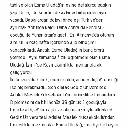
tahliye olan Esma Uludağ’ın evine defalarca baskın
yapıldı. Eşi de kendisi de aylarca birbirinden ayrı
yaşadı. Baskılardan dolayı önce eşi Türkiye’den
ayrılmak zorunda kaldı. Daha sonra da kendisi 3
çocuğu ile Yunanistan’a geçti. Eşi Almanya’da oturum
almıştı. Birkaç hafta içersinde aile birleşimi
yapacaklardı. Ancak, Esme Uludağ’ın buna ömrü
yetmedi. Aynı zamanda fizik ögretmeni olan Esma
Uludağ, İzmir’de Kaymakamlıkta memur olarak
çalışıyordu.
İki üniversite bitirdi, memur oldu, anne oldu, öğrenciliği
ise hiç bırakmadı… Son olarak Gediz Üniversitesi
Adalet Meslek Yüksekokulu’nu birincilikle tamamladı.
Diplomasını da biri henüz 38 günlük 3 çocuğuyla
birlikte aldı, eğitim aşkı ve okuma azmiyle alkışlandı.
Gediz Üniversitesi Adalet Meslek Yüksekokulu’ndan
birincilikle mezun olan Esma Uludağ, sıradışı bir başarı