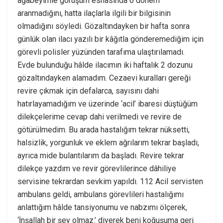
ağabeyimle görüşüm esnasında o dönem
aranmadığını, hatta ilaçlarla ilgili bir bilgisinin
olmadığını söyledi. Gözaltındayken bir hafta sonra
günlük olan ilacı yazılı bir kâğıtla gönderemediğim için
görevli polisler yüzünden tarafıma ulaştırılamadı.
Evde bulunduğu hâlde ilacımın iki haftalık 2 dozunu
gözaltındayken alamadım. Cezaevi kuralları gereği
revire çıkmak için defalarca, sayısını dahi
hatırlayamadığım ve üzerinde ‘acil’ ibaresi düştüğüm
dilekçelerime cevap dahi verilmedi ve revire de
götürülmedim. Bu arada hastalığım tekrar nüksetti,
halsizlik, yorgunluk ve eklem ağrılarım tekrar başladı,
ayrıca mide bulantılarım da başladı. Revire tekrar
dilekçe yazdım ve revir görevlilerince dâhiliye
servisine tekrardan sevkim yapıldı. 112 Acil servisten
ambulans geldi, ambulans görevlileri hastalığımı
anlattığım hâlde tansiyonumu ve nabzımı ölçerek,
‘İnşallah bir şey olmaz.’ diyerek beni koğuşuma geri