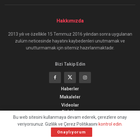
Hakkımızda
2013 yılı ve özellikle 15 Temmuz 2016 yılından sonra uygulanan
zulüm neticesinde hayatını kaybedenleri unutmamak ve
unutturmamak için sitemiz hazırlanmaktadır.
Bizi Takip Edin
Haberler
Makaleler
Videolar
Dinletiler
Bu web sitesini kullanmaya devam ederek, çerezlere onay
Belgesel
veriyorsunuz. Gizlilik ve Çerez Politikasını
kontrol edin.
Sizden Gelenler
Onaylıyorum
Çizimler