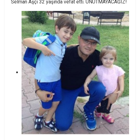
Selman Aşçı 32 yaşında vefat etti. UNUTMAYACAĞIZ!