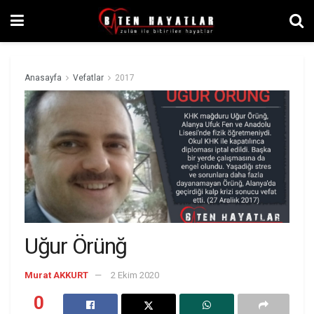
Anasayfa
Vefatlar
2017
Uğur Örünğ
Murat AKKURT
2 Ekim 2020
0