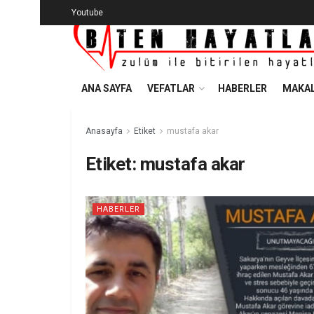
Youtube
ANA SAYFA
VEFATLAR
HABERLER
MAKAL
Anasayfa
Etiket
mustafa akar
Etiket:
mustafa akar
HABERLER