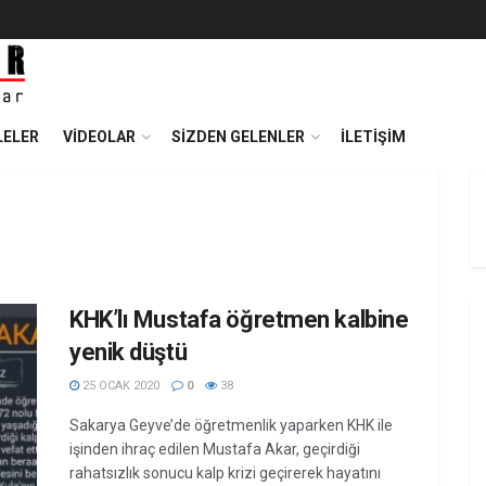
ELER
VIDEOLAR
SIZDEN GELENLER
İLETIŞIM
KHK’lı Mustafa öğretmen kalbine
yenik düştü
25 OCAK 2020
0
38
Sakarya Geyve’de öğretmenlik yaparken KHK ile
işinden ihraç edilen Mustafa Akar, geçirdiği
rahatsızlık sonucu kalp krizi geçirerek hayatını