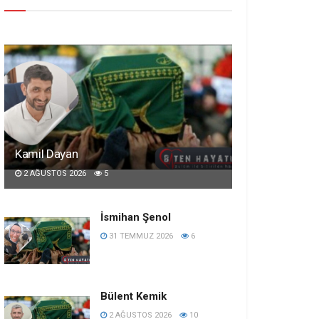
Kamil Dayan
2 AĞUSTOS 2026
5
İsmihan Şenol
31 TEMMUZ 2026
6
Bülent Kemik
2 AĞUSTOS 2026
10