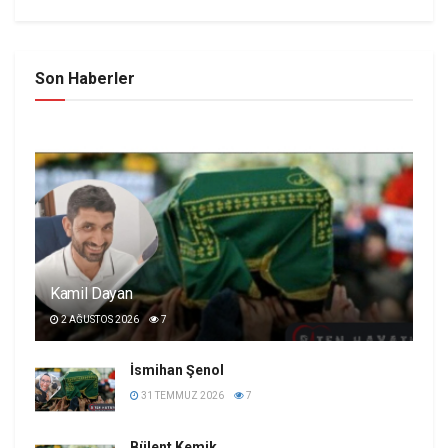
Son Haberler
Kamil Dayan
2 AĞUSTOS 2026
7
İsmihan Şenol
31 TEMMUZ 2026
7
Bülent Kemik