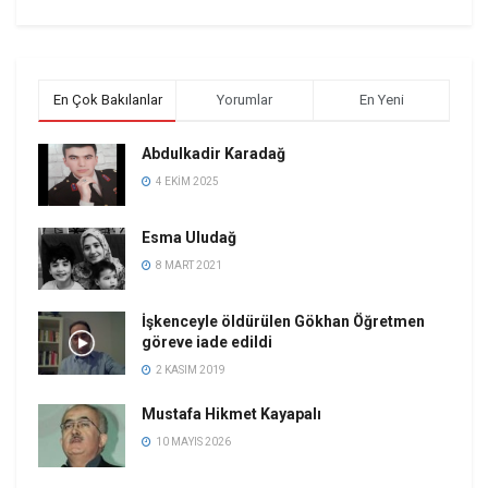
En Çok Bakılanlar
Yorumlar
En Yeni
Abdulkadir Karadağ
4 EKIM 2025
Esma Uludağ
8 MART 2021
İşkenceyle öldürülen Gökhan Öğretmen
göreve iade edildi
2 KASIM 2019
Mustafa Hikmet Kayapalı
10 MAYIS 2026