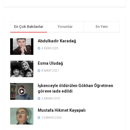
En Çok Bakılanlar
Yorumlar
En Yeni
Abdulkadir Karadağ
4 EKIM 2025
Esma Uludağ
8 MART 2021
İşkenceyle öldürülen Gökhan Öğretmen
göreve iade edildi
2 KASIM 2019
Mustafa Hikmet Kayapalı
10 MAYIS 2026