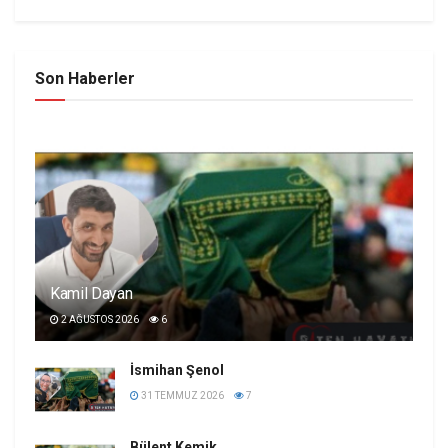
Son Haberler
Kamil Dayan
2 AĞUSTOS 2026
6
İsmihan Şenol
31 TEMMUZ 2026
7
Bülent Kemik