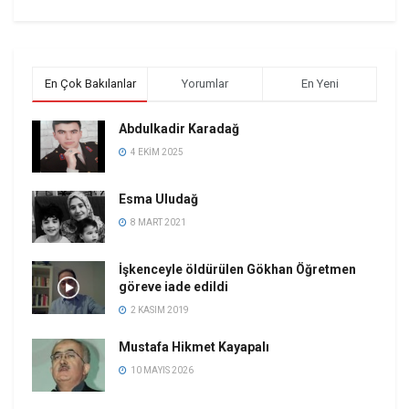
En Çok Bakılanlar
Yorumlar
En Yeni
Abdulkadir Karadağ
4 EKIM 2025
Esma Uludağ
8 MART 2021
İşkenceyle öldürülen Gökhan Öğretmen
göreve iade edildi
2 KASIM 2019
Mustafa Hikmet Kayapalı
10 MAYIS 2026