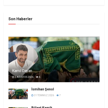
Son Haberler
Kamil Dayan
2 AĞUSTOS 2026
6
İsmihan Şenol
31 TEMMUZ 2026
7
Bülent Kemik