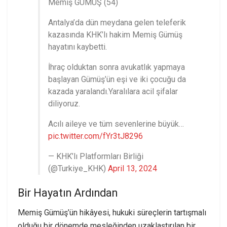
Memiş GÜMÜŞ (54)
Antalya’da dün meydana gelen teleferik
kazasında KHK’lı hakim Memiş Gümüş
hayatını kaybetti.
İhraç olduktan sonra avukatlık yapmaya
başlayan Gümüş’ün eşi ve iki çocuğu da
kazada yaralandı.Yaralılara acil şifalar
diliyoruz.
Acılı aileye ve tüm sevenlerine büyük…
pic.twitter.com/fYr3tJ8296
— KHK’lı Platformları Birliği
(@Turkiye_KHK)
April 13, 2024
Bir Hayatın Ardından
Memiş Gümüş’ün hikâyesi, hukuki süreçlerin tartışmalı
olduğu bir dönemde mesleğinden uzaklaştırılan bir