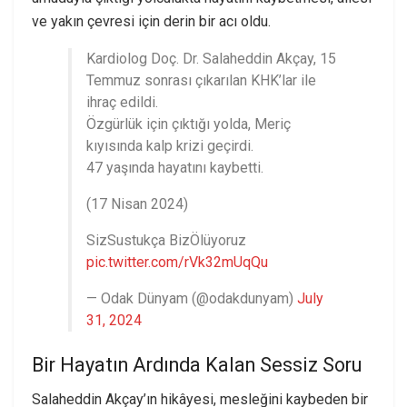
ve yakın çevresi için derin bir acı oldu.
Kardiolog Doç. Dr. Salaheddin Akçay, 15
Temmuz sonrası çıkarılan KHK’lar ile
ihraç edildi.
Özgürlük için çıktığı yolda, Meriç
kıyısında kalp krizi geçirdi.
47 yaşında hayatını kaybetti.
(17 Nisan 2024)
SizSustukça BizÖlüyoruz
pic.twitter.com/rVk32mUqQu
— Odak Dünyam (@odakdunyam)
July
31, 2024
Bir Hayatın Ardında Kalan Sessiz Soru
Salaheddin Akçay’ın hikâyesi, mesleğini kaybeden bir