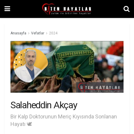
Anasayfa
Vefatlar
2024
Salaheddin Akçay
Bir Kalp Doktorunun Meriç Kıyısında Sonlanan
Hayatı 🕊️