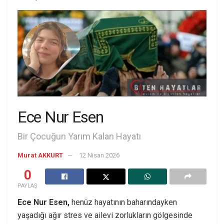
Ece Nur Esen
Bir Çocuğun Yarım Kalan Hayatı
Murat AKKURT
12 Nisan 2026
0
PAYLAŞ
Ece Nur Esen,
henüz hayatının baharındayken
yaşadığı ağır stres ve ailevi zorlukların gölgesinde