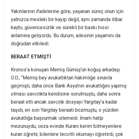
Yakınlarının ifadelerine göre, yaşanan süreç onun için
yalnızca mesleki bir kayıp değil; aynı zamanda itibar
kaybı, güvencesizlik ve sürekli bir baskı hissi
anlamına geliyordu. Bu durum, ailesinin yaşamını da
doğrudan etkiledi.
BERAAT ETMİŞTİ
Kronos’a konuşan Memiş Gümüş’ün koğuş arkadaşı
O.D., “Memiş bey avukatlıktan hakimliğe sınavla
geçmişti, daha önce Bank Asya’nın avukatlığını yapmış
olması savcılıkta kendisine sorulmuştu, daha sonra
beraat etti ancak savcılık dosyayı Yargıtay’a kadar
taşıdı, en son Yargıtay beraati bozmuştu, o yüzden
avukatlığa başvurmak istemedi. İmam hatip
mezunuydu, ceza evinde Kuranı kerim bilmeyenlere
kuran öğretir, bilenlere tecvitli okumayı öğretirdi, çok