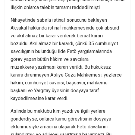
ilişkin onlarca talebin tamamı reddedilmişti.
Nihayetinde sabırla istinaf sonucunu bekleyen
Aksakal hakkında istinaf mahkemesinde çok absürd
ve akıl almaz bir karar verilerek beraat kararı
bozuldu. Akıl almaz bir karardı, çünkü 35 cumhuriyet
savcılığının bulunduğu ilde Fetö yargılamalarında
görev yapan bütün hâkim ve savcılara
müzekkere yazılması kararı verildi. Bu hukuksuz
karara direnmeyen Asliye Ceza Mahkemesi, yüzlerce
hâkim, cumhuriyet savcısı, başsavcı, mahkeme
başkanı ve Yargıtay üyesinin dosyaya taraf
kaydedilmesine karar verdi.
Aslında bu mektubu kim yazdı ve ilgili yerlere
gönderdiyse, onlarca kamu görevlisinin dosyaya
eklenmesiyle amacına ulaşarak Fetö davalarını
sulandırmış ve adliyeyi şaşırtmayı başarmıştı. Bu