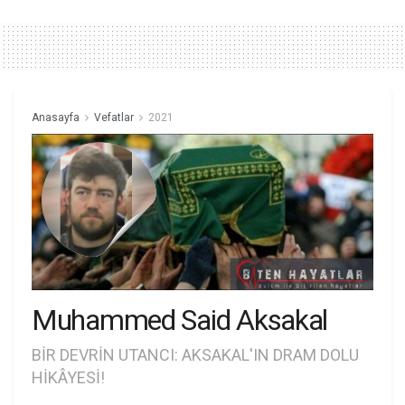
Anasayfa
Vefatlar
2021
Muhammed Said Aksakal
BİR DEVRİN UTANCI: AKSAKAL'IN DRAM DOLU
HİKÂYESİ!