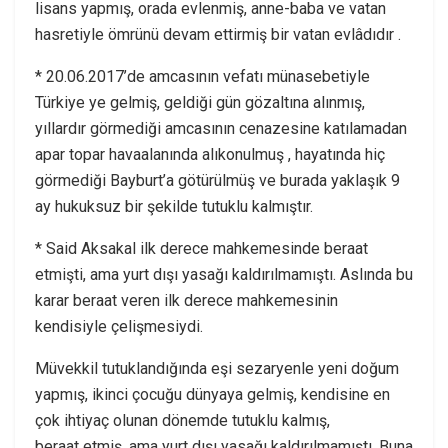
lisans yapmış, orada evlenmiş, anne-baba ve vatan
hasretiyle ömrünü devam ettirmiş bir vatan evlâdıdır .
* 20.06.2017’de amcasının vefatı münasebetiyle
Türkiye ye gelmiş, geldiği gün gözaltına alınmış,
yıllardır görmediği amcasının cenazesine katılamadan
apar topar havaalanında alıkonulmuş , hayatında hiç
görmediği Bayburt’a götürülmüş ve burada yaklaşık 9
ay hukuksuz bir şekilde tutuklu kalmıştır.
* Said Aksakal ilk derece mahkemesinde beraat
etmişti, ama yurt dışı yasağı kaldırılmamıştı. Aslında bu
karar beraat veren ilk derece mahkemesinin
kendisiyle çelişmesiydi.
Müvekkil tutuklandığında eşi sezaryenle yeni doğum
yapmış, ikinci çocuğu dünyaya gelmiş, kendisine en
çok ihtiyaç olunan dönemde tutuklu kalmış,
beraat etmiş, ama yurt dışı yasağı kaldırılmamıştı. Buna