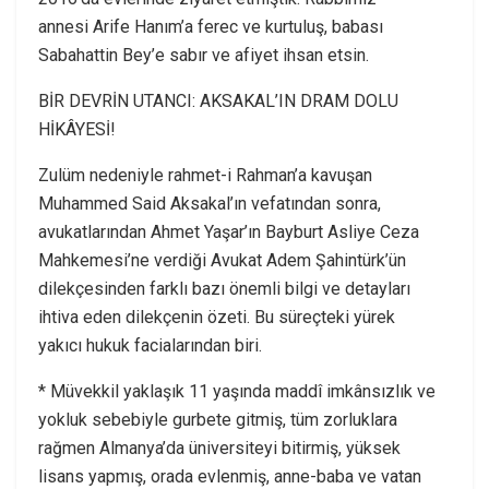
annesi Arife Hanım’a ferec ve kurtuluş, babası
Sabahattin Bey’e sabır ve afiyet ihsan etsin.
BİR DEVRİN UTANCI: AKSAKAL’IN DRAM DOLU
HİKÂYESİ!
Zulüm nedeniyle rahmet-i Rahman’a kavuşan
Muhammed Said Aksakal’ın vefatından sonra,
avukatlarından Ahmet Yaşar’ın Bayburt Asliye Ceza
Mahkemesi’ne verdiği Avukat Adem Şahintürk’ün
dilekçesinden farklı bazı önemli bilgi ve detayları
ihtiva eden dilekçenin özeti. Bu süreçteki yürek
yakıcı hukuk facialarından biri.
* Müvekkil yaklaşık 11 yaşında maddî imkânsızlık ve
yokluk sebebiyle gurbete gitmiş, tüm zorluklara
rağmen Almanya’da üniversiteyi bitirmiş, yüksek
lisans yapmış, orada evlenmiş, anne-baba ve vatan