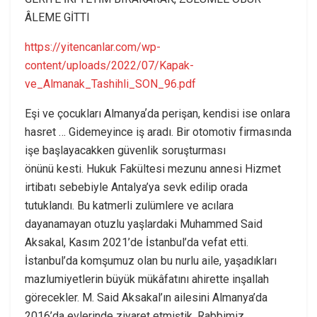
ÂLEME GİTTI
https://yitencanlar.com/wp-
content/uploads/2022/07/Kapak-
ve_Almanak_Tashihli_SON_96.pdf
Eşi ve çocukları Almanyaʼda perişan, kendisi ise onlara
hasret … Gidemeyince iş aradı. Bir otomotiv firmasında
işe başlayacakken güvenlik soruşturması
önünü kesti. Hukuk Fakültesi mezunu annesi Hizmet
irtibatı sebebiyle Antalya’ya sevk edilip orada
tutuklandı. Bu katmerli zulümlere ve acılara
dayanamayan otuzlu yaşlardaki Muhammed Said
Aksakal, Kasım 2021’de İstanbul’da vefat etti.
İstanbul’da komşumuz olan bu nurlu aile, yaşadıkları
mazlumiyetlerin büyük mükâfatını ahirette inşallah
görecekler. M. Said Aksakal’ın ailesini Almanya’da
2016’da evlerinde ziyaret etmiştik. Rabbimiz