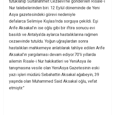
tutuklanıp Sultanahmet Cezaevi’ne gönderilen Risale-i
Nur talebelerinden biri. 12 Eylül döneminde de Yeni
Asya gazetesindeki görevi nedeniyle
defalarca Selimiye Kışlası’nda sorguya çekildi. Eşi
Arife Aksakal’ın ise oğlu gibi bir iftira sonucu evi
basıldı ve Antalya’da aylarca hastalıklarına rağmen
cezaevinde tutuldu. Yoğun uğraşlardan sonra
hastalıkları mahkemeye anlatılarak tahliye edilen Arife
Aksakal’ın yargılaması devam ediyor.70’li yıllarda
ailemin Risale-i Nur hakikatleri ve YeniAsya ile
tanışmasına vesile olan YeniAsya Gazetesinin eski
yazı işleri müdürü Sebahattin Aksakal ağabeyin, 39
yaşında olan Muhammed Said Aksakal oğlu, vefat
etmiştir.”