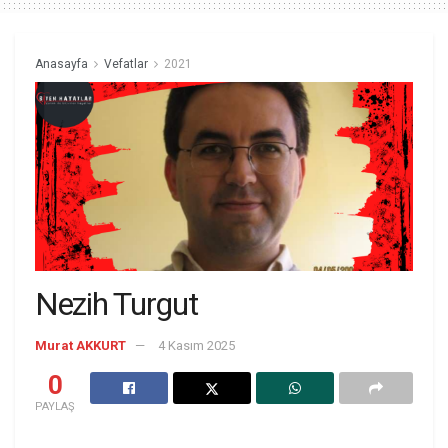
Anasayfa
Vefatlar
2021
Nezih Turgut
Murat AKKURT
4 Kasım 2025
0
PAYLAŞ