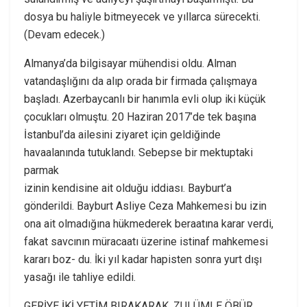
dosya bu haliyle bitmeyecek ve yıllarca sürecekti.
(Devam edecek.)
Almanya’da bilgisayar mühendisi oldu. Alman
vatandaşlığını da alıp orada bir firmada çalışmaya
başladı. Azerbaycanlı bir hanımla evli olup iki küçük
çocukları olmuştu. 20 Haziran 2017’de tek başına
İstanbul’da ailesini ziyaret için geldiğinde
havaalanında tutuklandı. Sebepse bir mektuptaki
parmak
izinin kendisine ait olduğu iddiası. Bayburt’a
gönderildi. Bayburt Asliye Ceza Mahkemesi bu izin
ona ait olmadığına hükmederek beraatına karar verdi,
fakat savcının müracaatı üzerine istinaf mahkemesi
kararı boz- du. İki yıl kadar hapisten sonra yurt dışı
yasağı ile tahliye edildi.
GERİYE İKİ YETİM BIRAKARAK, ZULÜMLE ÖBÜR