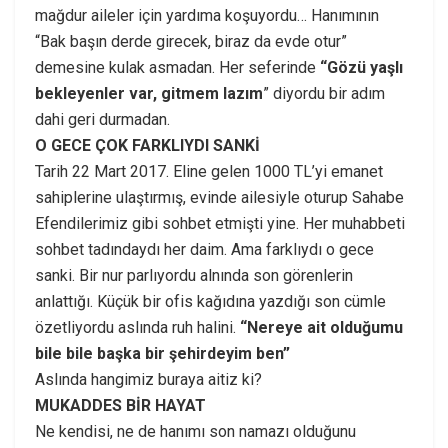
mağdur aileler için yardıma koşuyordu… Hanımının
“Bak başın derde girecek, biraz da evde otur”
demesine kulak asmadan. Her seferinde
“Gözü yaşlı
bekleyenler var, gitmem lazım
” diyordu bir adım
dahi geri durmadan.
O GECE ÇOK FARKLIYDI SANKİ
Tarih 22 Mart 2017. Eline gelen 1000 TL’yi emanet
sahiplerine ulaştırmış, evinde ailesiyle oturup Sahabe
Efendilerimiz gibi sohbet etmişti yine. Her muhabbeti
sohbet tadındaydı her daim. Ama farklıydı o gece
sanki. Bir nur parlıyordu alnında son görenlerin
anlattığı. Küçük bir ofis kağıdına yazdığı son cümle
özetliyordu aslında ruh halini.
“Nerey
e ait olduğumu
bile bile başka
bir şehirdeyim ben”
Aslında hangimiz buraya aitiz ki?
MUKADDES BİR HAYAT
Ne kendisi, ne de hanımı son namazı olduğunu