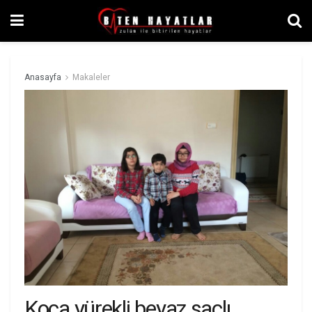
Anasayfa
Makaleler
Koca yürekli beyaz saçlı