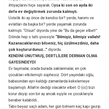
ihtiyaçlarını hiçe sayarak. O
ysa ki son on ayda iki
defa ev değiştirmek zorunda kalmıştı.
Üstelik iki ay önce de kendisi bir? yerde, hanımı ve
evlatları da başka bir? yerde yaşamak zorunda
kalmıştı. “Olsun” diyordu yine de “Bu da geçer elbet!”
Dilinde hep o tatlı şivesiyle
“Bilmişiz, bilmişiz vallahi!
Kazanacaklarınızı bilseniz, hiç üzülmezdiniz, daha
çok koştururdunuz…”
diyordu.
KENDİNİ UNUTMUŞ, DERTLİLERE DERMAN OLMA
GAYESİNDEYDİ
Ev taşımalar, orada burada saklanmalar, en çok
çocukları etkilemişti süphesiz. Dört yaşındaki oğlu,
babasından ayrı kaldığı zamanlarda kekelemeye
başlamıştı. Allah’ın dediği olacaktır elbet. O (cc) bizi
korur deyip son bir ay ancak eşiyle ve çocuklarıyla
beraber kalabildi…
Tabii beyaz saçlı adam, her gün bilmem kaç kapı gezip