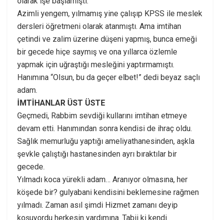
olarak işe başlamıştı.
Azimli yengem, yılmamış yine çalışıp KPSS ile meslek
dersleri öğretmeni olarak atanmıştı. Ama imtihan
çetindi ve zalim üzerine düşeni yapmış, bunca emeği
bir gecede hiçe saymış ve ona yıllarca özlemle
yapmak için uğraştığı mesleğini yaptırmamıştı.
Hanımına “Olsun, bu da geçer elbet!” dedi beyaz saçlı
adam.
İMTİHANLAR ÜST ÜSTE
Geçmedi, Rabbim sevdiği kullarını imtihan etmeye
devam etti. Hanımından sonra kendisi de ihraç oldu.
Sağlık memurluğu yaptığı ameliyathanesinden, aşkla
şevkle çalıştığı hastanesinden ayrı bıraktılar bir
gecede.
Yılmadı koca yürekli adam… Aranıyor olmasına, her
köşede bir? gulyabani kendisini beklemesine rağmen
yılmadı. Zaman asıl şimdi Hizmet zamanı deyip
koşuyordu herkesin yardımına. Tabii ki kendi