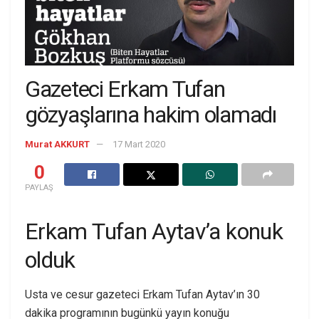
Gazeteci Erkam Tufan
gözyaşlarına hakim olamadı
Murat AKKURT
17 Mart 2020
0
PAYLAŞ
Erkam Tufan Aytav’a konuk
olduk
Usta ve cesur gazeteci Erkam Tufan Aytav’ın 30
dakika programının bugünkü yayın konuğu