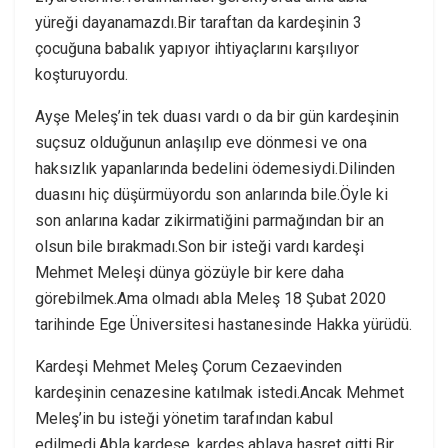
yüreği dayanamazdı.Bir taraftan da kardeşinin 3
çocuğuna babalık yapıyor ihtiyaçlarını karşılıyor
koşturuyordu.
Ayşe Meleş’in tek duası vardı o da bir gün kardeşinin
suçsuz olduğunun anlaşılıp eve dönmesi ve ona
haksızlık yapanlarında bedelini ödemesiydi.Dilinden
duasını hiç düşürmüyordu son anlarında bile.Öyle ki
son anlarına kadar zikirmatiğini parmağından bir an
olsun bile bırakmadı.Son bir isteği vardı kardeşi
Mehmet Meleşi dünya gözüyle bir kere daha
görebilmek.Ama olmadı abla Meleş 18 Şubat 2020
tarihinde Ege Üniversitesi hastanesinde Hakka yürüdü.
Kardeşi Mehmet Meleş Çorum Cezaevinden
kardeşinin cenazesine katılmak istedi.Ancak Mehmet
Meleş’in bu isteği yönetim tarafından kabul
edilmedi.Abla kardeşe, kardeş ablaya hasret gitti.Bir