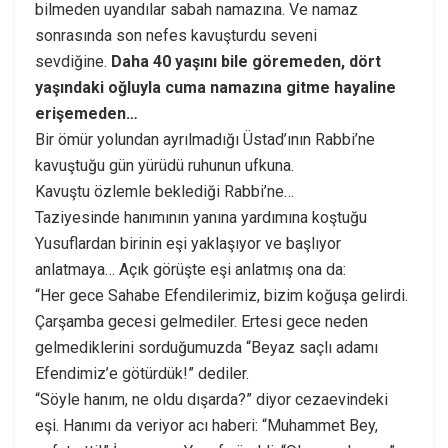
bilmeden uyandılar sabah namazına. Ve namaz
sonrasında son nefes kavuşturdu seveni
sevdiğine.
Daha 40 yaşını bile göremeden, dört
yaşındaki oğluyla cuma namazına gitme hayaline
erişemeden…
Bir ömür yolundan ayrılmadığı Üstad’ının Rabbi’ne
kavuştuğu gün yürüdü ruhunun ufkuna.
Kavuştu özlemle beklediği Rabbi’ne…
Taziyesinde hanımının yanına yardımına koştuğu
Yusuflardan birinin eşi yaklaşıyor ve başlıyor
anlatmaya… Açık görüşte eşi anlatmış ona da:
“Her gece Sahabe Efendilerimiz, bizim koğuşa gelirdi.
Çarşamba gecesi gelmediler. Ertesi gece neden
gelmediklerini sorduğumuzda “Beyaz saçlı adamı
Efendimiz’e götürdük!” dediler.
“Söyle hanım, ne oldu dışarda?” diyor cezaevindeki
eşi. Hanımı da veriyor acı haberi: “Muhammet Bey,