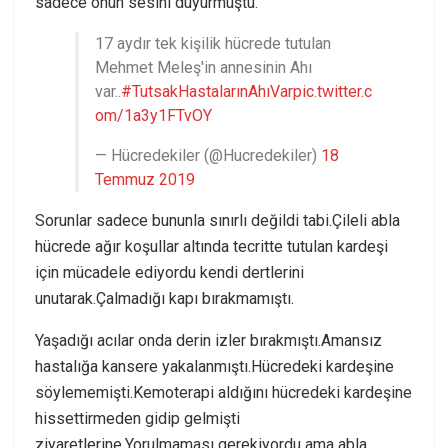
sadece onun sesini duyurmuştu.
17 aydır tek kişilik hücrede tutulan
Mehmet Meleş'in annesinin Ahı
var..
#TutsakHastalarınAhıVar
pic.twitter.c
om/1a3y1FTvOY
— Hücredekiler (@Hucredekiler)
18
Temmuz 2019
Sorunlar sadece bununla sınırlı değildi tabi.Çileli abla
hücrede ağır koşullar altında tecritte tutulan kardeşi
için mücadele ediyordu kendi dertlerini
unutarak.Çalmadığı kapı bırakmamıştı.
Yaşadığı acılar onda derin izler bırakmıştı.Amansız
hastalığa kansere yakalanmıştı.Hücredeki kardeşine
söylememişti.Kemoterapi aldığını hücredeki kardeşine
hissettirmeden gidip gelmişti
ziyaretlerine.Yorulmaması gerekiyordu ama abla