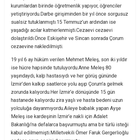
kurumlardan birinde öğretmenlik yapıyor, öğrenciler
yetiştiriyordu.Darbe girişiminden bir yıl önce sorgusuz
sualsiz tutuklanmıştı.15 Temmuz’un ardından ise
yaşadığı acılar katmerlenmişti.Cezaevi cezaevi
dolaştırıldı.Önce Eskişehir ve Sincan sonrada Çorum
cezaevine nakledilmişti.
19 yıl 6 ay hüküm verilen Mehmet Meleş, son iki yıldır
ise hücre hapsinde tutuluyordu.Anne Meleş 80
yaşındaydı, kalp hastasıydı ve her görüş gününde
İzmir’den kalkıp saatlerce yolu aşıp Çorum’a gelmek
zorunda kalıyordu.Her İzmir’e dönüşünde 15 gün
hastanede kalıyordu zira yaşlı ve hasta bedeni uzun
yolculuğa dayanmıyordu.Aileye babalık yapan Ayşe
Meleş ise kardeşinin İzmir’e nakli için Adalet
Bakanlığı’na defalarca başvurmuştu ama bir türlü isteği
kabul edilmemişti.Milletvekili Ömer Faruk Gergerlioğlu