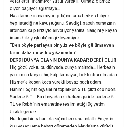
vefat etti!” İnanmıyor Yusuf yürekli: “Olmaz, olamaz”
diyor, başlıyor ağlamaya…
Hala kimse inanamıyor gittiğine ama herkes biliyor
hep istediğine kavuştuğunu. Sevdiği, sabah namazının
ardından kalp kriziyle alıveriyor yanına. Naaşını yıkayan
imam bile şaşkınlığını gizleyemiyor :
“Ben böyle parlayan bir yüz ve böyle gülümseyen
birini daha önce hiç yıkamadım”
DERDİ DÜNYA OLANIN DÜNYA KADAR DERDİ OLUR
Hiç gözü yoktu bu dünyada, dünya malında… Herkesin
yardımına koşan, hiç kalp kırmayan, beklentisi olmadan
Hizmet’e koşan koca yürekli beyaz saçlı adam.
Hanımı, eşinin eşyalarını toplarken 5 TL çıktı cebinden.
Sadece 5 TL. Bu dünyadan giderken geride sadece 5
TL ve Rabbi’nin emanetine teslim ettiği üç yetim
bıraktı geride…
Her kışın bir baharı olacağını herkese anlattı. En çetin
kışı yaşadı ama baharı göremeden Mevla’sına yürüdü