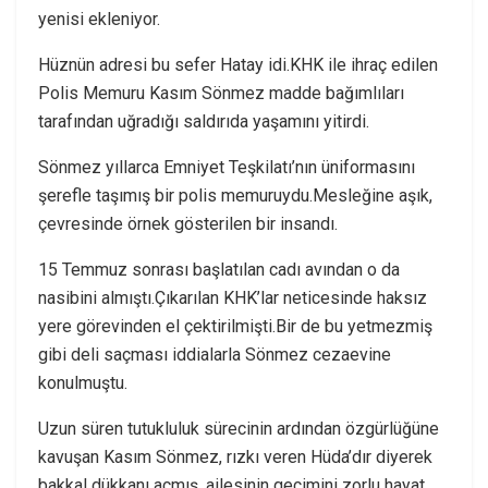
yenisi ekleniyor.
Hüznün adresi bu sefer Hatay idi.KHK ile ihraç edilen
Polis Memuru Kasım Sönmez madde bağımlıları
tarafından uğradığı saldırıda yaşamını yitirdi.
Sönmez yıllarca Emniyet Teşkilatı’nın üniformasını
şerefle taşımış bir polis memuruydu.Mesleğine aşık,
çevresinde örnek gösterilen bir insandı.
15 Temmuz sonrası başlatılan cadı avından o da
nasibini almıştı.Çıkarılan KHK’lar neticesinde haksız
yere görevinden el çektirilmişti.Bir de bu yetmezmiş
gibi deli saçması iddialarla Sönmez cezaevine
konulmuştu.
Uzun süren tutukluluk sürecinin ardından özgürlüğüne
kavuşan Kasım Sönmez, rızkı veren Hüda’dır diyerek
bakkal dükkanı açmış, ailesinin geçimini zorlu hayat