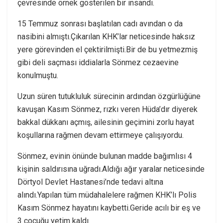
çevresinde örnek gösterilen bir insandı.
15 Temmuz sonrası başlatılan cadı avından o da
nasibini almıştı.Çıkarılan KHK’lar neticesinde haksız
yere görevinden el çektirilmişti.Bir de bu yetmezmiş
gibi deli saçması iddialarla Sönmez cezaevine
konulmuştu.
Uzun süren tutukluluk sürecinin ardından özgürlüğüne
kavuşan Kasım Sönmez, rızkı veren Hüda’dır diyerek
bakkal dükkanı açmış, ailesinin geçimini zorlu hayat
koşullarına rağmen devam ettirmeye çalışıyordu.
Sönmez, evinin önünde bulunan madde bağımlısı 4
kişinin saldırısına uğradı.Aldığı ağır yaralar neticesinde
Dörtyol Devlet Hastanesi’nde tedavi altına
alındı.Yapılan tüm müdahalelere rağmen KHK’lı Polis
Kasım Sönmez hayatını kaybetti.Geride acılı bir eş ve
3 çocuğu yetim kaldı.