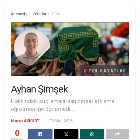
Anasayfa
Vefatlar
2026
Ayhan Şimşek
Hakkındaki suç’lamalardan beraat etti ama
öğretmenliğe dönemedi...
Murat AKKURT
29 Mart 2026
0
PAYLAŞ