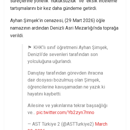
süreçlerine yönelik “hukuksuzluk” ve “eksik inceleme”
tartışmalarını bir kez daha gündeme getirdi.
Ayhan Şimşek’in cenazesi, (29 Mart 2026) öğle
namazının ardından Denizli Asri Mezarlığı’nda toprağa
verildi.
🏴 KHK’lı sınıf öğretmeni Ayhan Şimşek,
Denizli’de sevenleri tarafından son
yolculuğuna uğurlandı.
Danıştay tarafından görevden ihracına
dair dosyası bozulmuş olan Şimşek,
öğrencilerine kavuşamadan ne yazık ki
hayatını kaybetti.
Ailesine ve yakınlarına tekrar başsağlığı
ve…
pic.twitter.com/Yb2zyn7mno
— AST Türkiye 2 (@ASTTurkiye2)
March