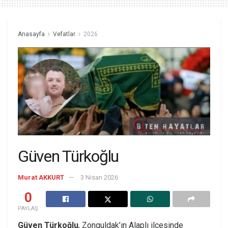
Anasayfa
Vefatlar
2026
Güven Türkoğlu
Murat AKKURT
3 Nisan 2026
0
PAYLAŞ
Güven Türkoğlu
, Zonguldak’ın Alaplı ilçesinde