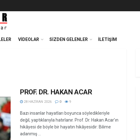
ELER
VIDEOLAR
SIZDEN GELENLER
İLETIŞIM
PROF. DR. HAKAN ACAR
28 HAZIRAN 2026
0
9
Bazı insanlar hayatları boyunca söyledikleriyle
değil, yaptıklarıyla hatırlanır. Prof. Dr. Hakan Acar’ın
hikâyesi de böyle bir hayatın hikâyesidir: Bilime
adanmış ...