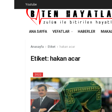
Youtube
ANA SAYFA
VEFATLAR
HABERLER
MAKAL
Anasayfa
Etiket
hakan acar
Etiket:
hakan acar
2022