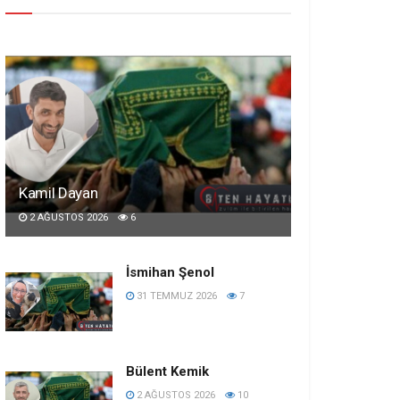
Kamil Dayan
2 AĞUSTOS 2026
6
İsmihan Şenol
31 TEMMUZ 2026
7
Bülent Kemik
2 AĞUSTOS 2026
10