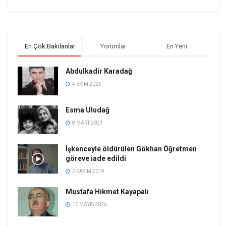
En Çok Bakılanlar
Yorumlar
En Yeni
Abdulkadir Karadağ
4 EKIM 2025
Esma Uludağ
8 MART 2021
İşkenceyle öldürülen Gökhan Öğretmen
göreve iade edildi
2 KASIM 2019
Mustafa Hikmet Kayapalı
10 MAYIS 2026