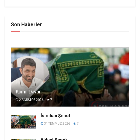
Son Haberler
Kamil Dayan
2 AĞUSTOS 2026
7
İsmihan Şenol
31 TEMMUZ 2026
7
Bülent Kemik